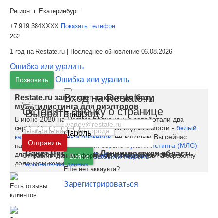
Регион:
г. Екатеринбург
+7 919 384XXXX
Показать телефон
262
1 год на Restate.ru | Последнее обновление 06.08.2026
Ошибка или удалить
Ошибка или удалить
Позвонить
Вход на Restate.ru
Restate.ru запускает закрытую базу
мультилистинга для риэлторов
Оставить оценку о странице
Выбрать город
Email
В июне 2020 на Restate полноценно заработали два
сервиса для специалистов рынка недвижимости -
белый
Пароль
каталог риэлторов и брокеров
, на которым Вы сейчас
Москва
и
Московская область
Отправить
находитесь, и
бесплатный сервис мультилистинга (МЛС)
Санкт-Петербург
и
Ленинградская область
для профессионалов - закрытая база объектов с
Отправляя данную форму, вы соглашаетесь на обработку
Забыли пароль
Войти
делением комиссии.
персональных данных
Ещё нет аккаунта?
Зарегистрироваться
Есть отзывы
клиентов