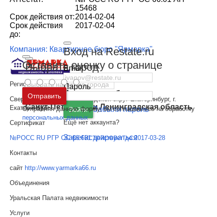
15468
Срок действия от:
2014-02-04
Срок действия
2017-02-04
до:
Компания: Квартирное бюро "Ярмарка"
Вход на Restate.ru
Оставить оценку о странице
Выбрать город
Email
Регион
Пароль
Москва
и
Московская область
Отправить
Свердловская область, Городской округ Екатеринбург, г.
Санкт-Петербург
и
Ленинградская область
Екатеринбург
Отправляя данную форму, вы соглашаетесь на обработку
Забыли пароль
Войти
персональных данных
Ещё нет аккаунта?
Сертификат
Зарегистрироваться
№РОСС RU РГР ОС 66 651 действует до 2017-03-28
Контакты
сайт
http://www.yarmarka66.ru
Объединения
Уральская Палата недвижимости
Услуги