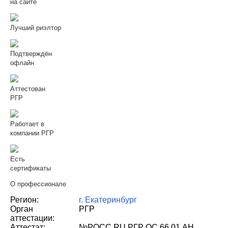
на сайте
Лучший риэлтор
Подтверждён
офлайн
Аттестован
РГР
Работает в
компании РГР
Есть
сертификаты
О профессионале
Регион:
г. Екатеринбург
Орган
РГР
аттестации:
Аттестат:
№РОСС RU РГР ОС 66.01 АН