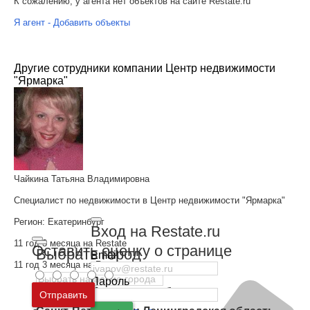
К сожалению, у агента нет объектов на сайте Restate.ru
Я агент - Добавить объекты
Другие сотрудники компании Центр недвижимости
"Ярмарка"
Чайкина Татьяна Владимировна
Специалист по недвижимости в Центр недвижимости "Ярмарка"
Регион:
Екатеринбург
Вход на Restate.ru
11 год 3 месяца на Restate
Оставить оценку о странице
Выбрать город
Email
11 год 3 месяца на Restate
Пароль
Москва
и
Московская область
Отправить