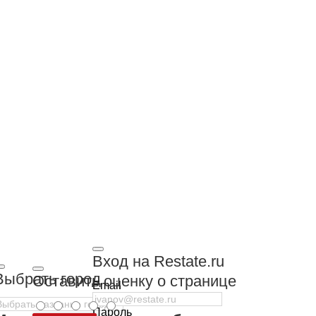
Вход на Restate.ru
Выбрать город
Оставить оценку о странице
Email
Пароль