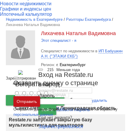
Новости недвижимости
Графики и индексы цен
Ипотечный калькулятор
Недвижимость в Екатеринбурге
/
Риэлторы Екатеринбурга
/
Лихачева Наталья Вадимовна
Лихачева Наталья Вадимовна
Этот специалист - я
Специалист по недвижимости в
ИП Бабушкин
А.Н. ("ЭТАЖИ ЕКБ")
Регион:
г. Екатеринбург
215
Меньше года
Вход на Restate.ru
Зарегистрирован
Оставить оценку о странице
Выбрать город
на сайте
Email
Пароль
Москва
и
Московская область
Позвонить
Ошибка или удалить
Отправить
Санкт-Петербург
и
Ленинградская область
Отправляя данную форму, вы соглашаетесь на обработку
Забыли пароль
Войти
персональных данных
Ещё нет аккаунта?
Restate.ru запускает закрытую базу
мультилистинга для риэлторов
Зарегистрироваться