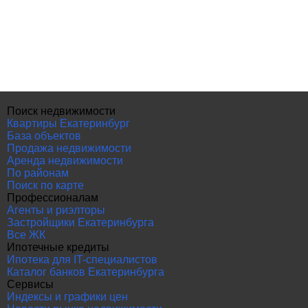
Поиск недвижимости
Квартиры Екатеринбург
База объектов
Продажа недвижимости
Аренда недвижимости
По районам
Поиск по карте
Профессионалам
Агенты и риэлторы
Застройщики Екатеринбурга
Все ЖК
Ипотечные кредиты
Ипотека для IT-специалистов
Каталог банков Екатеринбурга
Сервисы
Индексы и графики цен