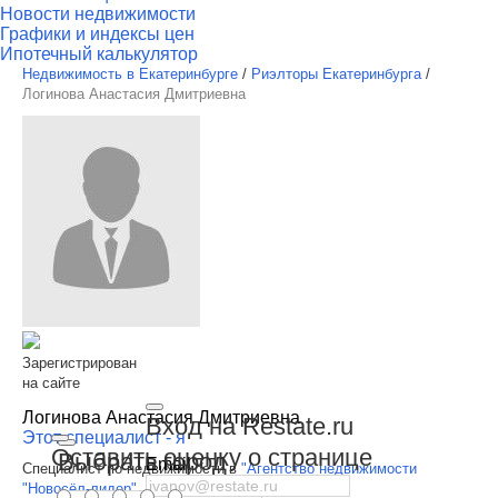
Новости недвижимости
Графики и индексы цен
Ипотечный калькулятор
Недвижимость в Екатеринбурге
/
Риэлторы Екатеринбурга
/
Логинова Анастасия Дмитриевна
Зарегистрирован
на сайте
Логинова Анастасия Дмитриевна
Вход на Restate.ru
Этот специалист - я
Оставить оценку о странице
Выбрать город
Email
Специалист по недвижимости в
"Агентство недвижимости
"Новосёл-лидер", офис на Титова