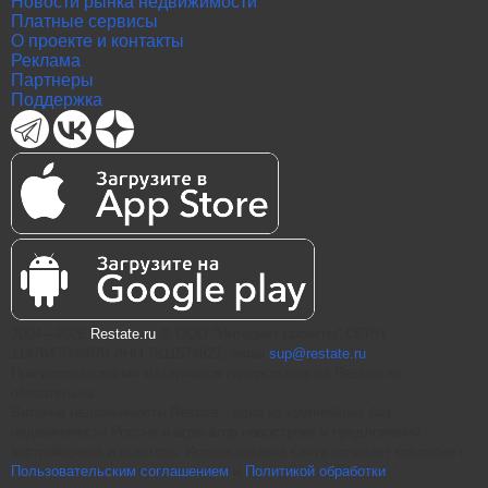
Новости рынка недвижимости
Платные сервисы
О проекте и контакты
Реклама
Партнеры
Поддержка
2004—2026
Restate.ru
® ООО "Интернет проекты" ОГРН
1147847086870 ИНН 7811574827, email
sup@restate.ru
При использовании материалов гиперссылка на Restate.ru
обязательна.
Витрина недвижимости Restate - одна из крупнейших баз
недвижимости России и агрегатор новостроек и предложений
застройщиков и агентств. Использование сайта означает согласие с
Пользовательским соглашением
и
Политикой обработки