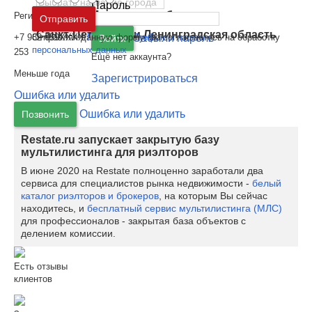
Пароль
Москва
и
Московская область
Регион:
г. Екатеринбург
Отправить
Санкт-Петербург
и
Ленинградская область
Отправляя данную форму, вы соглашаетесь на обработку
Забыли пароль
+7 982 659XXXX
Показать телефон
Войти
персональных данных
253
Ещё нет аккаунта?
Меньше года
Зарегистрироваться
Ошибка или удалить
Ошибка или удалить
Позвонить
Restate.ru запускает закрытую базу
мультилистинга для риэлторов
В июне 2020 на Restate полноценно заработали два
сервиса для специалистов рынка недвижимости -
белый
каталог риэлторов и брокеров
, на которым Вы сейчас
находитесь, и
бесплатный сервис мультилистинга (МЛС)
для профессионалов - закрытая база объектов с
делением комиссии.
Есть отзывы
клиентов