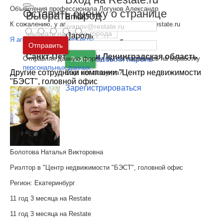
Объявления профессионала Логунов Александр
Оставить оценку о странице
Выбрать город
Email
К сожалению, у агента нет объектов на сайте Restate.ru
Пароль
Я агент - Добавить объекты
Москва
и
Московская область
Отправить
Санкт-Петербург
и
Ленинградская область
Отправляя данную форму, вы соглашаетесь на обработку
Забыли пароль
Войти
персональных данных
Другие сотрудники компании "Центр недвижимости
Ещё нет аккаунта?
"БЭСТ", головной офис
Зарегистрироваться
Болотова Наталья Викторовна
Риэлтор в "Центр недвижимости "БЭСТ", головной офис
Регион:
Екатеринбург
11 год 3 месяца на Restate
11 год 3 месяца на Restate