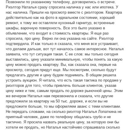
Позвонили по указанному телефону, договорились о встрече.
Риэлтор Наталья сразу спросила наличка у нас или ипотека. У
нас наличка. Пришли на просмотр вместе с риэлтором. Квартира
действительно как на фото в идеальном состоянии, хороший
ремонт, к тому же оставляли кухонный гарнитур, встроенные
шкафы, варочную поверхность. Все это было указано в
объявлении, что входит в стоимость квартиры. Я еще раз
спросила, про цену. Верно ли она указана на сайте. Риэлтор
подтвердила. И как только я сказала, что меня все устраивает,
что делаем дальше, вот тут началось самое интересное. Наталья
заявила, что тут ситуация такая. С ее слов: мы только сегодня
выставились, цену указали минимальную, чтобы понять за какую
цену можно продать квартиру. Вы, как сказала она, первые на
просмотр, сегодня придут еще. Мы посмотрим, сколько будут
предлагать другие и цену будем поднимать. В общем решила
устроить аукцион. Я читала, что есть такая тактика по продаже у
риэлторов для того, чтобы привлечь больше клиентов, указав
цену ниже и тем, самым продать по дороже рыночной цены. Этим
же вечером Наталья нам перезвонила и сказала, что другие
предложили за квартиру на 50 тыс. дороже, и если вы не
предложите больше, то мы оформляем аванс с теми клиентами.
Не передать словами, на сколько риэлтор Наталья Лопаткина не
приятный человек, даже по телефону общалась грубо и не
тактично. Я просила назвать реальную цену, за которую они бы
хотели ее продать, но Наталья настойчиво спрашивала сколько