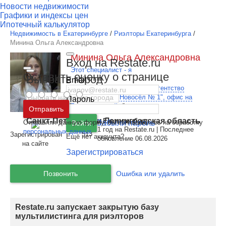
Новости недвижимости
Графики и индексы цен
Ипотечный калькулятор
Недвижимость в Екатеринбурге
/
Риэлторы Екатеринбурга
/
Минина Ольга Александровна
Минина Ольга Александровна
Вход на Restate.ru
Этот специалист - я
Оставить оценку о странице
Выбрать город
Email
Агент по недвижимости в
"Агентство
недвижимости "Новосёл № 1", офис на
Пароль
Москва
и
Московская область
Белореченской
Отправить
Санкт-Петербург
и
Ленинградская область
Регион:
г. Екатеринбург
Отправляя данную форму, вы соглашаетесь на обработку
Забыли пароль
Войти
1 год на Restate.ru | Последнее
персональных данных
513
Зарегистрирован
Ещё нет аккаунта?
обновление 06.08.2026
на сайте
Зарегистрироваться
Позвонить
Ошибка или удалить
Restate.ru запускает закрытую базу
мультилистинга для риэлторов