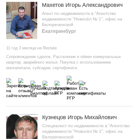
Махетов Игорь Александрович
Агент по недвижимости в "Агентство
недвижимости "Новосёл № 1", офис на
Белореченской
Екатеринбург
11 год 3 месяца на Restate
Сопровождение сделок
,
Расселение и обмен коммунальных
квартир, аварийного жилья
,
Покупка с использованием
маткапитала, субсидии, сертификата
Кузнецов Игорь Михайлович
Специалист по недвижимости в "Агентство
недвижимости "Новосёл № 1", офис на
Белореченской