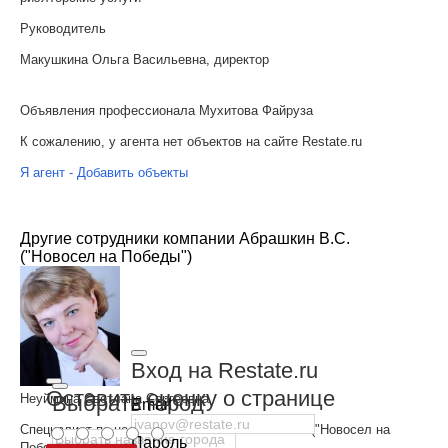
Руководитель
Макушкина Ольга Васильевна, директор
Объявления профессионала Мухитова Файруза
К сожалению, у агента нет объектов на сайте Restate.ru
Я агент - Добавить объекты
Другие сотрудники компании Абрашкин В.С.
("Новосел на Победы")
Вход на Restate.ru
Оставить оценку о странице
Выбрать город
Неуймина Светлана Сергеевна
Email
Специалист по недвижимости в Абрашкин В.С. ("Новосел на
Пароль
Победы")