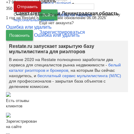
Пароль
+7 904 548XXXX
Показать телефон
Москва
и
Московская область
Отправить
350
Санкт-Петербург
и
Ленинградская область
Отправляя данную форму, вы соглашаетесь на обработку
Забыли пароль
Войти
1 год на Restate.ru | Последнее обновление 06.08.2026
персональных данных
Ещё нет аккаунта?
Ошибка или удалить
Зарегистрироваться
Ошибка или удалить
Позвонить
Restate.ru запускает закрытую базу
мультилистинга для риэлторов
В июне 2020 на Restate полноценно заработали два
сервиса для специалистов рынка недвижимости -
белый
каталог риэлторов и брокеров
, на которым Вы сейчас
находитесь, и
бесплатный сервис мультилистинга (МЛС)
для профессионалов - закрытая база объектов с
делением комиссии.
Есть отзывы
клиентов
Зарегистрирован
на сайте