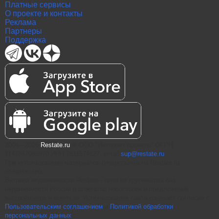
Платные сервисы
О проекте и контакты
Реклама
Партнеры
Поддержка
2004—2026
Restate.ru
® ООО "Интернет проекты" ОГРН
1147847086870 ИНН 7811574827, email
sup@restate.ru
При использовании материалов гиперссылка на Restate.ru
обязательна.
Витрина недвижимости Restate - одна из крупнейших баз
недвижимости России и агрегатор новостроек и предложений
застройщиков и агентств. Использование сайта означает согласие с
Пользовательским соглашением
и
Политикой обработки
персональных данных