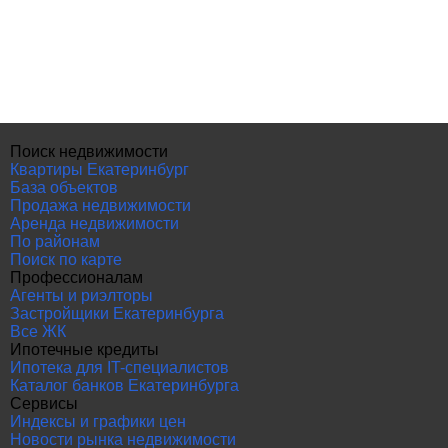
Поиск недвижимости
Квартиры Екатеринбург
База объектов
Продажа недвижимости
Аренда недвижимости
По районам
Поиск по карте
Профессионалам
Агенты и риэлторы
Застройщики Екатеринбурга
Все ЖК
Ипотечные кредиты
Ипотека для IT-специалистов
Каталог банков Екатеринбурга
Сервисы
Индексы и графики цен
Новости рынка недвижимости