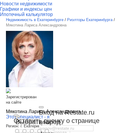
Новости недвижимости
Графики и индексы цен
Ипотечный калькулятор
Недвижимость в Екатеринбурге
/
Риэлторы Екатеринбурга
/
Мякотина Лариса Александровна
Зарегистрирован
на сайте
Вход на Restate.ru
Мякотина Лариса Александровна
Этот специалист - я
Оставить оценку о странице
Выбрать город
Email
Регион:
г. Екатеринбург