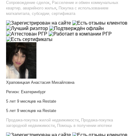
Сопровождение сделок
,
Расселение и обмен коммунальных
квартир, аварийного жилья
,
Покупка с использованием
маткапитала, субсидии, сертификата
Храповицкая Анастасия Михайловна
Регион:
Екатеринбург
5 лет 9 месяцев на Restate
5 лет 9 месяцев на Restate
Продажа-покупка жилой недвижимости
,
Продажа-покупка
загородной недвижимости
,
Помощь в получении ипотеки