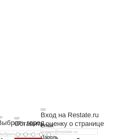
Вход на Restate.ru
Выбрать город
Оставить оценку о странице
Email
Пароль