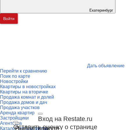
Екатеринбург
Войти
Дать объявление
Перейти к сравнению
Поик по карте
Новостройки
Квартиры в новостройках
Квартиры на вторичке
Продажа комнат и долей
Продажа домов и дач
Продажа участков
Аренда квартир
Вход на Restate.ru
Застройщики
Агентства
Оставить оценку о странице
Выбрать город
Каталог специалистов
Email