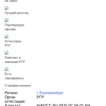
на сайте
Лучший риэлтор
Подтверждён
офлайн
Аттестован
РГР
Работает в
компании РГР
Есть
сертификаты
О профессионале
Регион:
г. Екатеринбург
Орган
РГР
аттестации:
Аттестат:
№РОСС RU РГР ОС 66.01 АН