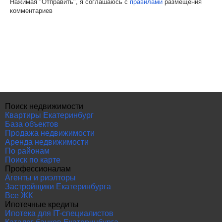
Нажимая "Отправить", я соглашаюсь с
правилами
размещения
комментариев
Поиск недвижимости
Квартиры Екатеринбург
База объектов
Продажа недвижимости
Аренда недвижимости
По районам
Поиск по карте
Профессионалам
Агенты и риэлторы
Застройщики Екатеринбурга
Все ЖК
Ипотечные кредиты
Ипотека для IT-специалистов