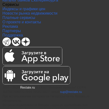
Каталог банков Екатеринбурга
Сервисы
Индексы и графики цен
Новости рынка недвижимости
Платные сервисы
О проекте и контакты
Реклама
Партнеры
Поддержка
2004—2026
Restate.ru
® ООО "Интернет проекты" ОГРН
1147847086870 ИНН 7811574827, email
sup@restate.ru
При использовании материалов гиперссылка на Restate.ru
обязательна.
Витрина недвижимости Restate - одна из крупнейших баз