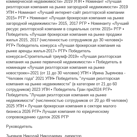
коммерческой недвижимости» 2019 УПН • Номинант «Лучшая
риэлторская компания на рынке загородной недвижимости» 2019
УПН • Номинант «Лучший интернет-сайт риэлторской компании
2015» РГР • Номинант «Лучшая брокерская компания на рынке
загородной недвижимости» 2015, 2017 РГР • Номинанту «Лучший
ресурс риэлторской компании в социальных сетях 2015» РГР •
Победитель «Лучшая брокерская компания на рынке продажи
жилья 2015, 2017 (численностью сотрудников до 30 человек)»
РГР• Победитель конкурса «Лучшая брокерская компания на
рынке аренды жилья-2017» РГР• Победитель
конкурса«Строительный триумф-2019» «Лучшая риэлторская
компания на рынке первичной недвижимости» • Победитель в
номинации «Лучшая риэлторская компания на рынке
новостроек»-2021 (от 11 до 30 человек) УПН • Ирина Зырянова -
"Человек года" 2021 УПН• Победитель "лучшая риэлторская
компания на рынке недвижимости" (в категории от 21 до 60
сотрудников) 2023 УПН • Победитель Гран при2024 РГР•
Победитель "Лучшая риэлторская компания на рынке
недвижимости" (численностью сотрудников от 20 до 49 человек)
2025 УПН • Лучшая брокерская компания в секторе малого
бизнеса 2026 РГР• Лучшая компания по юридическому
сопровождению сделок 2026 РГР
Руководитель
Зырянов Николай Николаевич, директор