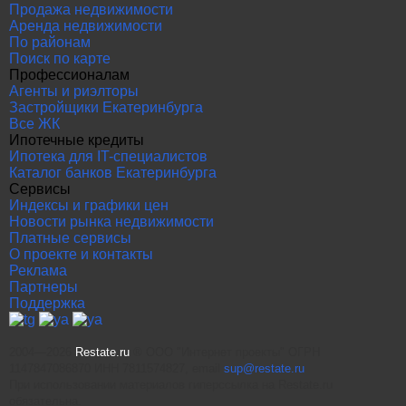
Продажа недвижимости
Аренда недвижимости
По районам
Поиск по карте
Профессионалам
Агенты и риэлторы
Застройщики Екатеринбурга
Все ЖК
Ипотечные кредиты
Ипотека для IT-специалистов
Каталог банков Екатеринбурга
Сервисы
Индексы и графики цен
Новости рынка недвижимости
Платные сервисы
О проекте и контакты
Реклама
Партнеры
Поддержка
2004—2026
Restate.ru
® ООО "Интернет проекты" ОГРН
1147847086870 ИНН 7811574827, email
sup@restate.ru
При использовании материалов гиперссылка на Restate.ru
обязательна.