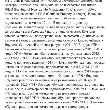
«Ипотечный консультант» и «Основы риэлторской деятельности
брокера», а также прошли обучение по программе Института
IREM (Institute of Real Estate Management), Chicago, Il, USA с
присвоением степени CPM (Certified Property Manager). Большая
часть брокеров компании имеет опыт работы в сфере
недвижимости не менее 10 лет. Бюро входит в десятку
крупнейших агентств недвижимости города по числу сотрудников,
аттестованных в Уральской палате недвижимости. Компания
отмечена многими благодарственными письмами и дипломами за
весомый вклад в развитие рынка недвижимости Екатеринбурга. •
Лауреат «За лучший интернет-ресурс в 2011, 2013 году» УПН •
Номинант «За лучший офис риэлторской компании в 2011 и 2012
году» УПН • Номинант «За лучшую рекламную кампанию 2012,
2013 года» УПН • Номинант «Лучшая риэлторская компания 2012
года по динамике развития» УПН • Номинант«Лучшая риэлторская
компания на рынке аренды недвижимости» в 2013, 2014, 2019
году УПН • Лауреат «Лучшая риэлторская компания 2014 года на
рынке жилья численностью более 10 человек» УПН • Лауреат
«Лучшая риэлторская компания на рынке жилья (от 16 до 30
человек)» 2019 УПН • Лауреат «Лучшая риэлторская компания на
рынке аренды коммерческой недвижимости» 2019 УПН • Номинант
«Лучшая риэлторская компания на рынке купли-продажи
новостроек» 2019 УПН • Номинант «Лучшее представительство
риэлторской компании в социальных сетях» 2019 УПН • Номинант
«Лучшая риэлторская компания на рынке купли-продажи