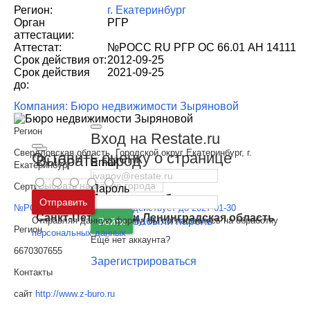
Регион:
г. Екатеринбург
Орган
РГР
аттестации:
Аттестат:
№РОСС RU РГР ОС 66.01 АН 14111
Срок действия от:
2012-09-25
Срок действия
2021-09-25
до:
Компания: Бюро недвижимости Зыряновой
Регион
Вход на Restate.ru
Свердловская область, Городской округ Екатеринбург, г.
Оставить оценку о странице
Выбрать город
Email
Екатеринбург
Сертификат
Пароль
Москва
и
Московская область
Отправить
№РОСС RU РГР ОС 66 912 действует до 2027-01-30
Санкт-Петербург
и
Ленинградская область
Отправляя данную форму, вы соглашаетесь на обработку
Забыли пароль
Войти
Регион
персональных данных
Ещё нет аккаунта?
6670307655
Зарегистрироваться
Контакты
сайт
http://www.z-buro.ru