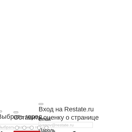
Вход на Restate.ru
Выбрать город
Оставить оценку о странице
Email
Пароль