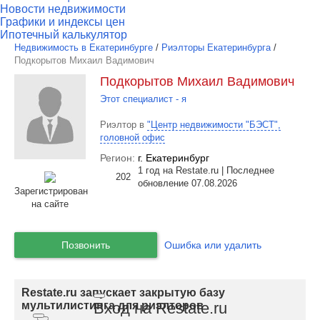
Новости недвижимости
Графики и индексы цен
Ипотечный калькулятор
Недвижимость в Екатеринбурге
/
Риэлторы Екатеринбурга
/
Подкорытов Михаил Вадимович
Подкорытов Михаил Вадимович
Этот специалист - я
Риэлтор в
"Центр недвижимости "БЭСТ",
головной офис
Регион:
г. Екатеринбург
1 год на Restate.ru | Последнее
202
обновление 07.08.2026
Зарегистрирован
на сайте
Позвонить
Ошибка или удалить
Restate.ru запускает закрытую базу
Вход на Restate.ru
мультилистинга для риэлторов