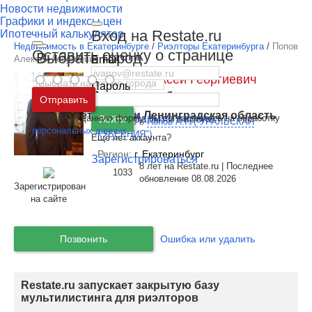
Новости недвижимости
Графики и индексы цен
Вход на Restate.ru
Ипотечный калькулятор
Недвижимость в Екатеринбурге
/
Риэлторы Екатеринбурга
/
Попов
Оставить оценку о странице
Выбрать город
Email
Алексей Георгиевич
Попов Алексей Георгиевич
Пароль
Москва
и
Московская область
Этот специалист - я
Отправить
Санкт-Петербург
и
Ленинградская область
Отправляя данную форму, вы соглашаетесь на обработку
Забыли пароль
Войти
Директор в
Попов А.Г. ("УРАЛЬСКАЯ
персональных данных
ГУБЕРНИЯ")
Ещё нет аккаунта?
Регион:
г. Екатеринбург
Зарегистрироваться
8 лет на Restate.ru | Последнее
1033
обновление 08.08.2026
Зарегистрирован
на сайте
Позвонить
Ошибка или удалить
Restate.ru запускает закрытую базу
мультилистинга для риэлторов