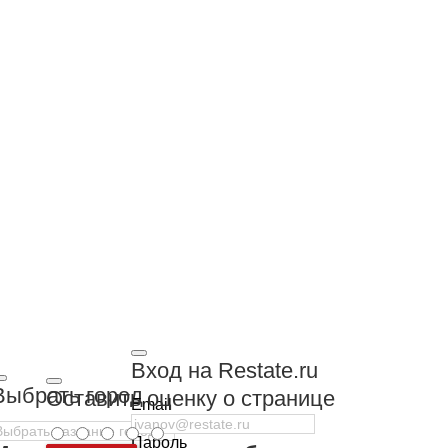
Вход на Restate.ru
Выбрать город
Оставить оценку о странице
Email
Пароль