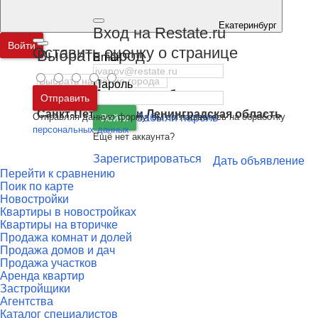
Екатеринбург
Вход на Restate.ru
Войти
Оставить оценку о странице
Выбрать город
Email
Пароль
Москва
и
Московская область
Отправить
Санкт-Петербург
и
Ленинградская область
Отправляя данную форму, вы соглашаетесь на обработку
Забыли пароль
Войти
персональных данных
Ещё нет аккаунта?
Зарегистрироваться
Дать объявление
Перейти к сравнению
Поик по карте
Новостройки
Квартиры в новостройках
Квартиры на вторичке
Продажа комнат и долей
Продажа домов и дач
Продажа участков
Аренда квартир
Застройщики
Агентства
Каталог специалистов