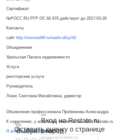
Сертификат
№РОСС RU РГР ОС 66 976 действует до 2017-03-28
Контакты
сайт
http://novosel99.ru/nashi-ofisy/42
Объединения
Уральская Палата недвижимости
Услуги
риэлторские услуги
Руководитель
Локис Светлана Михайловна, директор
Объявления профессионала Пробенкова Александра
Вход на Restate.ru
К сожалению, у агента нет объектов на сайте Restate.ru
Оставить оценку о странице
Выбрать город
Email
Я агент - Добавить объекты