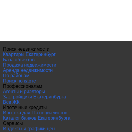
Поиск недвижимости
Квартиры Екатеринбург
База объектов
Продажа недвижимости
Аренда недвижимости
По районам
Поиск по карте
Профессионалам
Агенты и риэлторы
Застройщики Екатеринбурга
Все ЖК
Ипотечные кредиты
Ипотека для IT-специалистов
Каталог банков Екатеринбурга
Сервисы
Индексы и графики цен