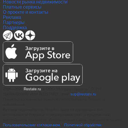
Новости рынка недвижимости
Платные сервисы
О проекте и контакты
Реклама
Партнеры
Поддержка
2004—2026
Restate.ru
® ООО "Интернет проекты" ОГРН
1147847086870 ИНН 7811574827, email
sup@restate.ru
При использовании материалов гиперссылка на Restate.ru
обязательна.
Витрина недвижимости Restate - одна из крупнейших баз
недвижимости России и агрегатор новостроек и предложений
застройщиков и агентств. Использование сайта означает согласие с
Пользовательским соглашением
и
Политикой обработки