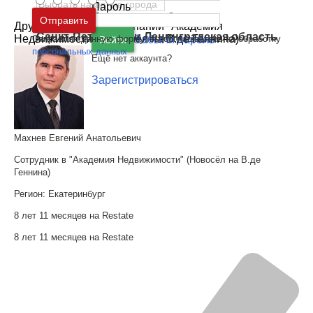
Пароль
Москва
и
Московская область
Отправить
Другие сотрудники компании "Академия
Санкт-Петербург
и
Ленинградская область
Недвижимости" (Новосёл на В.де Геннина)
Отправляя данную форму, вы соглашаетесь на обработку
Забыли пароль
Войти
персональных данных
Ещё нет аккаунта?
Зарегистрироваться
Махнев Евгений Анатольевич
Сотрудник в "Академия Недвижимости" (Новосёл на В.де
Геннина)
Регион:
Екатеринбург
8 лет 11 месяцев на Restate
8 лет 11 месяцев на Restate