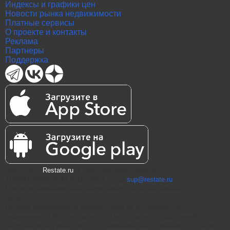
Индексы и графики цен
Новости рынка недвижимости
Платные сервисы
О проекте и контакты
Реклама
Партнеры
Поддержка
2004—2026
Restate.ru
® ООО "Интернет проекты" ОГРН
1147847086870 ИНН 7811574827, email
sup@restate.ru
При использовании материалов гиперссылка на Restate.ru
обязательна.
Витрина недвижимости Restate - одна из крупнейших баз
недвижимости России и агрегатор новостроек и предложений
застройщиков и агентств. Использование сайта означает согласие с