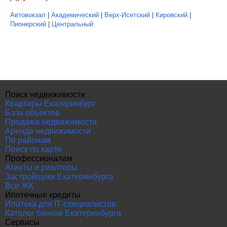
Автовокзал
|
Академический
|
Верх-Исетский
|
Кировский
|
Пионерский
|
Центральный
Поиск недвижимости
Квартиры Екатеринбург
База объектов
Продажа недвижимости
Аренда недвижимости
По районам
Поиск по карте
Профессионалам
Агенты и риэлторы
Застройщики Екатеринбурга
Все ЖК
Ипотечные кредиты
Ипотека для IT-специалистов
Каталог банков Екатеринбурга
Сервисы