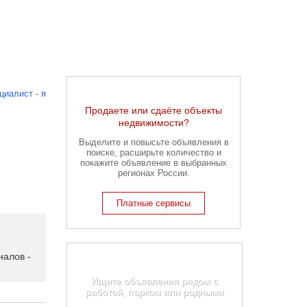
циалист - я
Продаете или сдаёте объекты
недвижимости?
Выделите и повысьте объявления в
поиске, расширьте количество и
покажите объявление в выбранных
регионах России.
Платные сервисы
Карта недвижимости
алов -
Екатеринбурга
Ищите объявления рядом с
работой, парком или родными