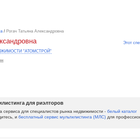
га
/
Рогач Татьяна Александровна
ександровна
Этот спе
ИЖИМОСТИ "АТОМСТРОЙ"
он
тилистинга для риэлторов
ва сервиса для специалистов рынка недвижимости -
белый каталог
дитесь, и
бесплатный сервис мультилистинга (МЛС)
для профессион