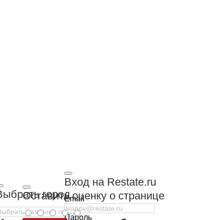
Вход на Restate.ru
Выбрать город
Оставить оценку о странице
Email
Пароль