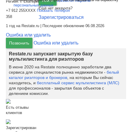
Забыли пароль
Войти
Регион:
г. Екатеринбург
персональных данных
Ещё нет аккаунта?
+7 912 255XXXX
Показать телефон
358
Зарегистрироваться
1 год на Restate.ru | Последнее обновление 06.08.2026
Ошибка или удалить
Ошибка или удалить
Позвонить
Restate.ru запускает закрытую базу
мультилистинга для риэлторов
В июне 2020 на Restate полноценно заработали два
сервиса для специалистов рынка недвижимости -
белый
каталог риэлторов и брокеров
, на которым Вы сейчас
находитесь, и
бесплатный сервис мультилистинга (МЛС)
для профессионалов - закрытая база объектов с
делением комиссии.
Есть отзывы
клиентов
Зарегистрирован