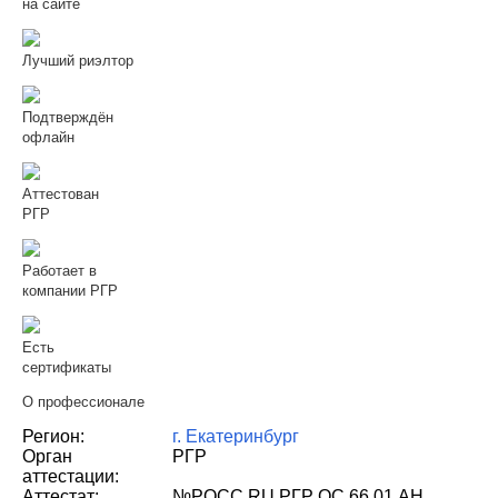
на сайте
Лучший риэлтор
Подтверждён
офлайн
Аттестован
РГР
Работает в
компании РГР
Есть
сертификаты
О профессионале
Регион:
г. Екатеринбург
Орган
РГР
аттестации:
Аттестат:
№РОСС RU РГР ОС 66.01 АН