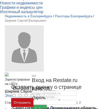
Новости недвижимости
Графики и индексы цен
Ипотечный калькулятор
Недвижимость в Екатеринбурге
/
Риэлторы Екатеринбурга
/
Ширяев Сергей Валерьевич
Вход на Restate.ru
Зарегистрирован
на сайте
Оставить оценку о странице
Выбрать город
Email
Ширяев Сергей Валерьевич
Этот специалист - я
Пароль
Москва
и
Московская область
Отправить
Стажер в
"Центр недвижимости "АТРИУМ", офис 2
Санкт-Петербург
и
Ленинградская область
Отправляя данную форму, вы соглашаетесь на обработку