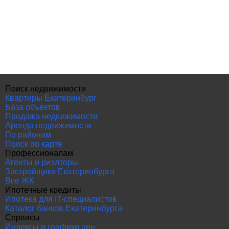
Поиск недвижимости
Квартиры Екатеринбург
База объектов
Продажа недвижимости
Аренда недвижимости
По районам
Поиск по карте
Профессионалам
Агенты и риэлторы
Застройщики Екатеринбурга
Все ЖК
Ипотечные кредиты
Ипотека для IT-специалистов
Каталог банков Екатеринбурга
Сервисы
Индексы и графики цен