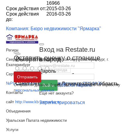
16966
Срок действия от:
2015-03-26
Срок действия
2016-03-26
до:
Компания: Бюро недвижимости "Ярмарка"
Вход на Restate.ru
Регион
Оставить оценку о странице
Выбрать город
Email
Свердловская область, Городской округ Екатеринбург, г.
Екатеринбург
Пароль
Сертификат
Москва
и
Московская область
Отправить
Санкт-Петербург
и
Ленинградская область
№РОСС RU РГР ОС 66 986 действует до 2016-04-26
Отправляя данную форму, вы соглашаетесь на обработку
Забыли пароль
Войти
персональных данных
Контакты
Ещё нет аккаунта?
сайт
http://www.kb-yarmarka.ru
Зарегистрироваться
Объединения
Уральская Палата недвижимости
Услуги