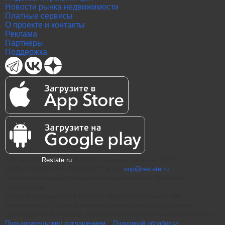
Новости рынка недвижимости
Платные сервисы
О проекте и контакты
Реклама
Партнеры
Поддержка
2004—2026
Restate.ru
® ООО "Интернет проекты" ОГРН
1147847086870 ИНН 7811574827, email
sup@restate.ru
При использовании материалов гиперссылка на Restate.ru
обязательна.
Витрина недвижимости Restate - одна из крупнейших баз
недвижимости России и агрегатор новостроек и предложений
застройщиков и агентств. Использование сайта означает согласие с
Пользовательским соглашением
и
Политикой обработки