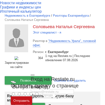
Новости недвижимости
Графики и индексы цен
Ипотечный калькулятор
Недвижимость в Екатеринбурге
/
Риэлторы Екатеринбурга
/
Соловьева Наталья Сергеевна
Соловьева Наталья Сергеевна
Этот специалист - я
Риэлтор в
"Недвижимость Урала", головной
офис
Регион:
г. Екатеринбург
1 год на Restate.ru | Последнее
364
обновление 07.08.2026
Зарегистрирован
на сайте
Вход на Restate.ru
Позвонить
Ошибка или удалить
Оставить оценку о странице
Выбрать город
Email
Пароль
Restate.ru запускает закрытую базу
Москва
и
Московская область
мультилистинга для риэлторов
Отправить