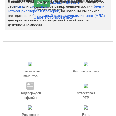
Санкт-Петербург
и
Ленинградская область
В июне 2020 на Restate полноценно заработали два
Отправляя данную форму, вы соглашаетесь на обработку
Забыли пароль
Войти
сервиса для специалистов рынка недвижимости -
белый
персональных данных
Ещё нет аккаунта?
каталог риэлторов и брокеров
, на которым Вы сейчас
находитесь, и
бесплатный сервис мультилистинга (МЛС)
Зарегистрироваться
для профессионалов - закрытая база объектов с
делением комиссии.
Есть отзывы
Лучший риэлтор
клиентов
Подтверждён
Аттестован
офлайн
РГР
Работает в
Есть