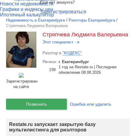
Ещё нет аккаунта?
Новости недвижимости
Графики и индексы цен
Зарегистрироваться
Ипотечный калькулятор
Недвижимость в Екатеринбурге
/
Риэлторы Екатеринбурга
/
Стряпчева Людмила Валерьевна
Стряпчева Людмила Валерьевна
Этот специалист - я
Риэлтор в
"КОДЕКС"
Регион:
г. Екатеринбург
1 год на Restate.ru | Последнее
239
обновление 08.08.2026
Зарегистрирован
на сайте
Позвонить
Ошибка или удалить
Restate.ru запускает закрытую базу
мультилистинга для риэлторов