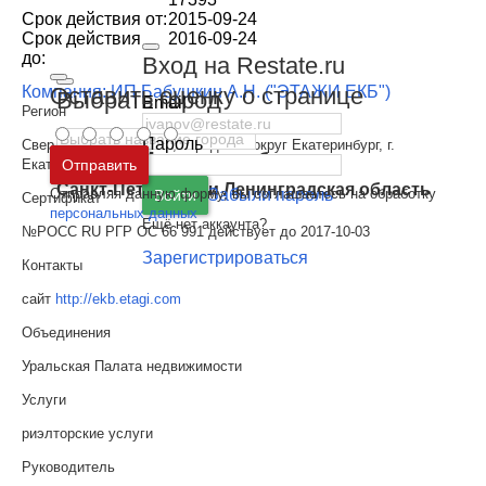
Срок действия от:
2015-09-24
Срок действия
2016-09-24
до:
Вход на Restate.ru
Оставить оценку о странице
Компания: ИП Бабушкин А.Н. ("ЭТАЖИ ЕКБ")
Выбрать город
Email
Регион
Пароль
Свердловская область, Городской округ Екатеринбург, г.
Москва
и
Московская область
Отправить
Екатеринбург
Санкт-Петербург
и
Ленинградская область
Отправляя данную форму, вы соглашаетесь на обработку
Забыли пароль
Войти
Сертификат
персональных данных
Ещё нет аккаунта?
№РОСС RU РГР ОС 66 991 действует до 2017-10-03
Зарегистрироваться
Контакты
сайт
http://ekb.etagi.com
Объединения
Уральская Палата недвижимости
Услуги
риэлторские услуги
Руководитель