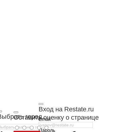
Вход на Restate.ru
Выбрать город
Оставить оценку о странице
Email
Пароль