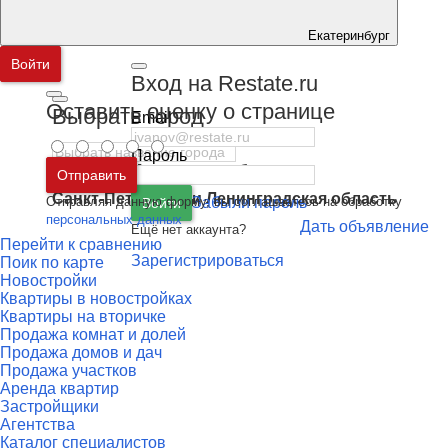
Екатеринбург
Войти
Вход на Restate.ru
Оставить оценку о странице
Выбрать город
Email
Пароль
Москва
и
Московская область
Отправить
Санкт-Петербург
и
Ленинградская область
Отправляя данную форму, вы соглашаетесь на обработку
Забыли пароль
Войти
персональных данных
Дать объявление
Ещё нет аккаунта?
Перейти к сравнению
Зарегистрироваться
Поик по карте
Новостройки
Квартиры в новостройках
Квартиры на вторичке
Продажа комнат и долей
Продажа домов и дач
Продажа участков
Аренда квартир
Застройщики
Агентства
Каталог специалистов