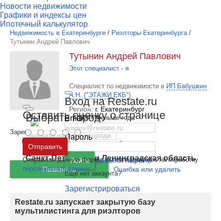
Новости недвижимости
Графики и индексы цен
Ипотечный калькулятор
Недвижимость в Екатеринбурге
/
Риэлторы Екатеринбурга
/
Тутынин Андрей Павлович
Тутынин Андрей Павлович
Этот специалист - я
Специалист по недвижимости в
ИП Бабушкин
А.Н. ("ЭТАЖИ ЕКБ")
Вход на Restate.ru
Регион:
г. Екатеринбург
Оставить оценку о странице
Выбрать город
Email
524
Меньше года
Зарегистрирован
Пароль
на сайте
Москва
и
Московская область
Отправить
Санкт-Петербург
и
Ленинградская область
Отправляя данную форму, вы соглашаетесь на обработку
Забыли пароль
Войти
персональных данных
Позвонить
Ошибка или удалить
Ещё нет аккаунта?
Зарегистрироваться
Restate.ru запускает закрытую базу
мультилистинга для риэлторов