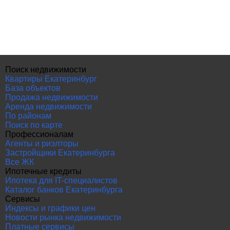
Поиск недвижимости
Квартиры Екатеринбург
База объектов
Продажа недвижимости
Аренда недвижимости
По районам
Поиск по карте
Профессионалам
Агенты и риэлторы
Застройщики Екатеринбурга
Все ЖК
Ипотечные кредиты
Ипотека для IT-специалистов
Каталог банков Екатеринбурга
Сервисы
Индексы и графики цен
Новости рынка недвижимости
Платные сервисы