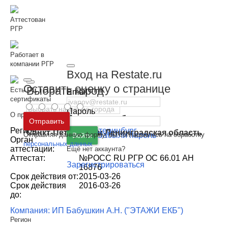
Аттестован
РГР
Работает в
компании РГР
Вход на Restate.ru
Оставить оценку о странице
Выбрать город
Есть
Email
сертификаты
Пароль
О профессионале
Москва
и
Московская область
Отправить
Регион:
г. Екатеринбург
Санкт-Петербург
и
Ленинградская область
Отправляя данную форму, вы соглашаетесь на обработку
Забыли пароль
Войти
Орган
РГР
персональных данных
аттестации:
Ещё нет аккаунта?
Аттестат:
№РОСС RU РГР ОС 66.01 АН
Зарегистрироваться
16876
Срок действия от:
2015-03-26
Срок действия
2016-03-26
до:
Компания: ИП Бабушкин А.Н. ("ЭТАЖИ ЕКБ")
Регион