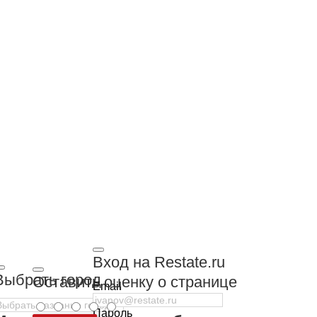
Вход на Restate.ru
Выбрать город
Оставить оценку о странице
Email
Пароль