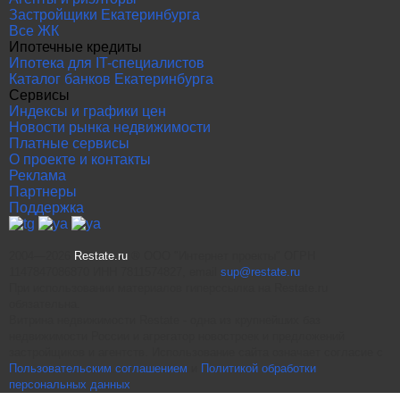
Застройщики Екатеринбурга
Все ЖК
Ипотечные кредиты
Ипотека для IT-специалистов
Каталог банков Екатеринбурга
Сервисы
Индексы и графики цен
Новости рынка недвижимости
Платные сервисы
О проекте и контакты
Реклама
Партнеры
Поддержка
2004—2026
Restate.ru
® ООО "Интернет проекты" ОГРН
1147847086870 ИНН 7811574827, email
sup@restate.ru
При использовании материалов гиперссылка на Restate.ru
обязательна.
Витрина недвижимости Restate - одна из крупнейших баз
недвижимости России и агрегатор новостроек и предложений
застройщиков и агентств. Использование сайта означает согласие с
Пользовательским соглашением
и
Политикой обработки
персональных данных