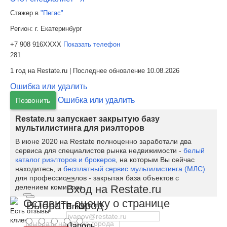
Стажер в
"Пегас"
Регион:
г. Екатеринбург
+7 908 916XXXX
Показать телефон
281
1 год на Restate.ru | Последнее обновление 10.08.2026
Ошибка или удалить
Ошибка или удалить
Позвонить
Restate.ru запускает закрытую базу
мультилистинга для риэлторов
В июне 2020 на Restate полноценно заработали два
сервиса для специалистов рынка недвижимости -
белый
каталог риэлторов и брокеров
, на которым Вы сейчас
находитесь, и
бесплатный сервис мультилистинга (МЛС)
для профессионалов - закрытая база объектов с
Вход на Restate.ru
делением комиссии.
Оставить оценку о странице
Выбрать город
Email
Есть отзывы
клиентов
Пароль