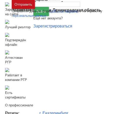
Москва
и
Московская область
Отправить
Зарегистрирован
Санкт-Петербург
и
Ленинградская область
Отправляя данную форму, вы соглашаетесь на обработку
Забыли пароль
Войти
на сайте
персональных данных
Ещё нет аккаунта?
Зарегистрироваться
Лучший риэлтор
Подтверждён
офлайн
Аттестован
РГР
Работает в
компании РГР
Есть
сертификаты
О профессионале
Регион:
г. Екатеринбург