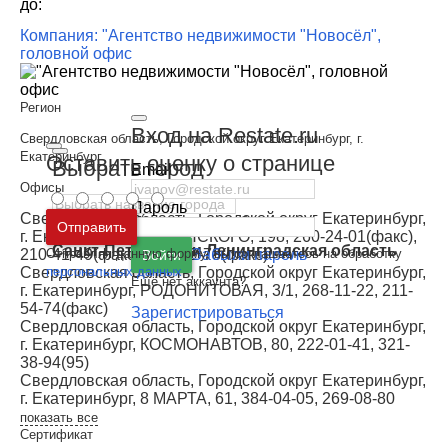
до:
Компания: "Агентство недвижимости "Новосёл",
головной офис
Регион
Вход на Restate.ru
Свердловская область, Городской округ Екатеринбург, г.
Екатеринбург
Оставить оценку о странице
Выбрать город
Email
Офисы
Пароль
Свердловская область, Городской округ Екатеринбург,
Москва
и
Московская область
Отправить
г. Екатеринбург, БЕЛИНСКОГО, 198, 260-24-01(факс),
Санкт-Петербург
и
Ленинградская область
210-41-49(факс), 260-62-78(факс)
Отправляя данную форму, вы соглашаетесь на обработку
Забыли пароль
Войти
Свердловская область, Городской округ Екатеринбург,
персональных данных
Ещё нет аккаунта?
г. Екатеринбург, РОДОНИТОВАЯ, 3/1, 268-11-22, 211-
54-74(факс)
Зарегистрироваться
Свердловская область, Городской округ Екатеринбург,
г. Екатеринбург, КОСМОНАВТОВ, 80, 222-01-41, 321-
38-94(95)
Свердловская область, Городской округ Екатеринбург,
г. Екатеринбург, 8 МАРТА, 61, 384-04-05, 269-08-80
показать все
Сертификат