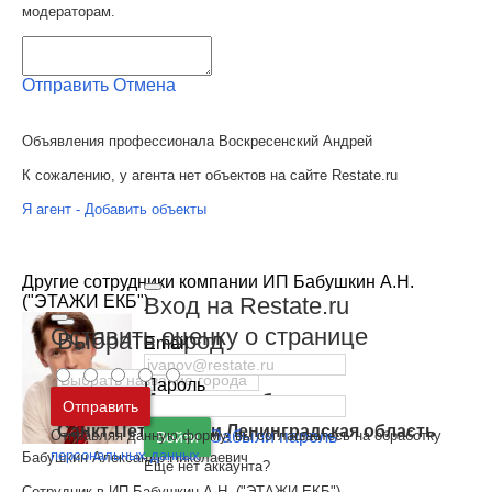
модераторам.
Отправить
Отмена
Объявления профессионала Воскресенский Андрей
К сожалению, у агента нет объектов на сайте Restate.ru
Я агент - Добавить объекты
Другие сотрудники компании ИП Бабушкин А.Н.
Вход на Restate.ru
("ЭТАЖИ ЕКБ")
Оставить оценку о странице
Выбрать город
Email
Пароль
Москва
и
Московская область
Отправить
Санкт-Петербург
и
Ленинградская область
Отправляя данную форму, вы соглашаетесь на обработку
Забыли пароль
Войти
персональных данных
Бабушкин Александр Николаевич
Ещё нет аккаунта?
Сотрудник в ИП Бабушкин А.Н. ("ЭТАЖИ ЕКБ")