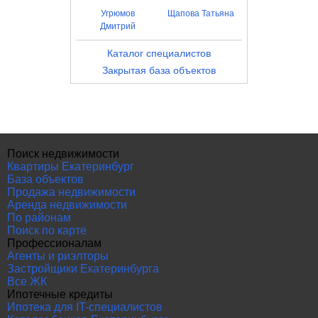
Угрюмов
Щапова Татьяна
Дмитрий
Каталог специалистов
Закрытая база объектов
Поиск недвижимости
Квартиры Екатеринбург
База объектов
Продажа недвижимости
Аренда недвижимости
По районам
Поиск по карте
Профессионалам
Агенты и риэлторы
Застройщики Екатеринбурга
Все ЖК
Ипотечные кредиты
Ипотека для IT-специалистов