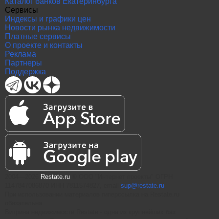
Каталог банков Екатеринбурга
Сервисы
Индексы и графики цен
Новости рынка недвижимости
Платные сервисы
О проекте и контакты
Реклама
Партнеры
Поддержка
2004—2026
Restate.ru
® ООО "Интернет проекты" ОГРН
1147847086870 ИНН 7811574827, email
sup@restate.ru
При использовании материалов гиперссылка на Restate.ru
обязательна.
Витрина недвижимости Restate - одна из крупнейших баз