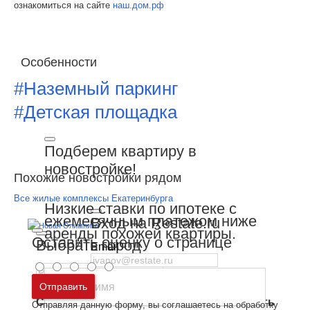
ознакомиться на сайте
наш.дом.рф
Особенности
#Наземный паркинг
#Детская площадка
Подберем квартиру в
новостройке!
Похожие новостройки рядом
Все жилые комплексы Екатеринбурга
Низкие ставки по ипотеке с
ежемесячным платежом ниже
Вход на Restate.ru
аренды похожей квартиры.
Оставить оценку о странице
Выбрать город
Email
Пароль
Москва
и
Московская область
Отправить
Санкт-Петербург
и
Ленинградская область
Отправляя данную форму, вы соглашаетесь на обработку
Забыли пароль
Войти