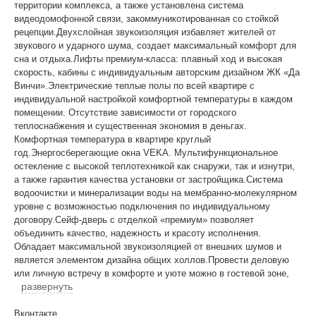
территории комплекса, а также установлена система
видеодомофонной связи, закоммуникотированная со стойкой
рецепции.Двухслойная звукоизоляция избавляет жителей от
звукового и ударного шума, создает максимальный комфорт для
сна и отдыха.Лифты премиум-класса: плавный ход и высокая
скорость, кабины с индивидуальным авторским дизайном ЖК «Да
Винчи».Электрические теплые полы по всей квартире с
индивидуальной настройкой комфортной температуры в каждом
помещении. Отсутствие зависимости от городского
теплоснабжения и существенная экономия в деньгах.
Комфортная температура в квартире круглый
год.Энергосберегающие окна VEKA. Мультифункциональное
остекление с высокой теплотехникой как снаружи, так и изнутри,
а также гарантия качества установки от застройщика.Система
водоочистки и минерализации воды на мембранно-молекулярном
уровне с возможностью подключения по индивидуальному
договору.Сейф-дверь с отделкой «премиум» позволяет
объединить качество, надежность и красоту исполнения.
Обладает максимальной звукоизоляцией от внешних шумов и
является элементом дизайна общих холлов.Провести деловую
или личную встречу в комфорте и уюте можно в гостевой зоне,
развернуть
Вконтакте