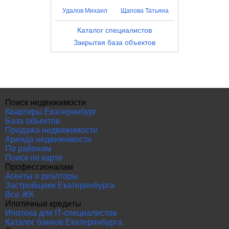
Удалов Михаил
Щапова Татьяна
Каталог специалистов
Закрытая база объектов
Поиск недвижимости
Квартиры Екатеринбург
База объектов
Продажа недвижимости
Аренда недвижимости
По районам
Поиск по карте
Профессионалам
Агенты и риэлторы
Застройщики Екатеринбурга
Все ЖК
Ипотечные кредиты
Ипотека для IT-специалистов
Каталог банков Екатеринбурга