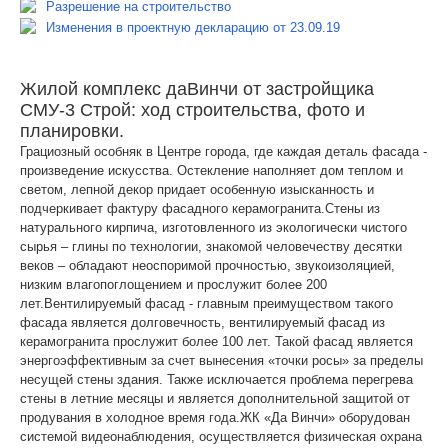
Разрешение на строительство
Изменения в проектную декларацию от 23.09.19
Жилой комплекс даВинчи от застройщика
СМУ-3 Строй: ход строительства, фото и
планировки.
Грациозный особняк в Центре города, где каждая деталь фасада -
произведение искусства. Остекление наполняет дом теплом и
светом, лепной декор придает особенную изысканность и
подчеркивает фактуру фасадного керамогранита.Стены из
натурального кирпича, изготовленного из экологически чистого
сырья – глины по технологии, знакомой человечеству десятки
веков – обладают неоспоримой прочностью, звукоизоляцией,
низким влагопоглощением и прослужит более 200
лет.Вентилируемый фасад - главным преимуществом такого
фасада является долговечность, вентилируемый фасад из
керамогранита прослужит более 100 лет. Такой фасад является
энергоэффективным за счет вынесения «точки росы» за пределы
несущей стены здания. Также исключается проблема перегрева
стены в летние месяцы и является дополнительной защитой от
продувания в холодное время года.ЖК «Да Винчи» оборудован
системой видеонаблюдения, осуществляется физическая охрана