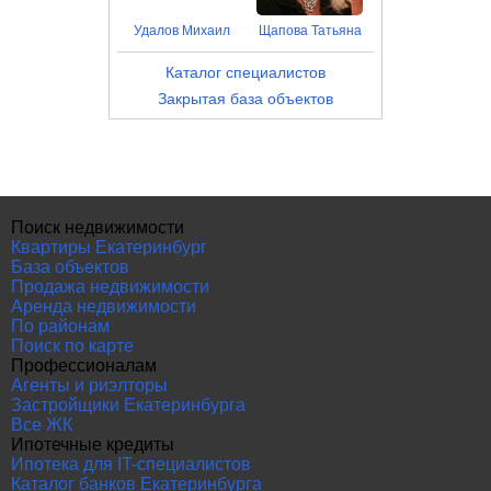
Удалов Михаил
Щапова Татьяна
Каталог специалистов
Закрытая база объектов
Поиск недвижимости
Квартиры Екатеринбург
База объектов
Продажа недвижимости
Аренда недвижимости
По районам
Поиск по карте
Профессионалам
Агенты и риэлторы
Застройщики Екатеринбурга
Все ЖК
Ипотечные кредиты
Ипотека для IT-специалистов
Каталог банков Екатеринбурга