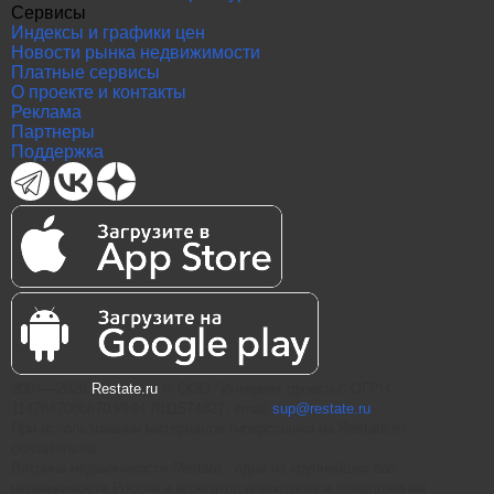
Сервисы
Индексы и графики цен
Новости рынка недвижимости
Платные сервисы
О проекте и контакты
Реклама
Партнеры
Поддержка
2004—2026
Restate.ru
® ООО "Интернет проекты" ОГРН
1147847086870 ИНН 7811574827, email
sup@restate.ru
При использовании материалов гиперссылка на Restate.ru
обязательна.
Витрина недвижимости Restate - одна из крупнейших баз
недвижимости России и агрегатор новостроек и предложений