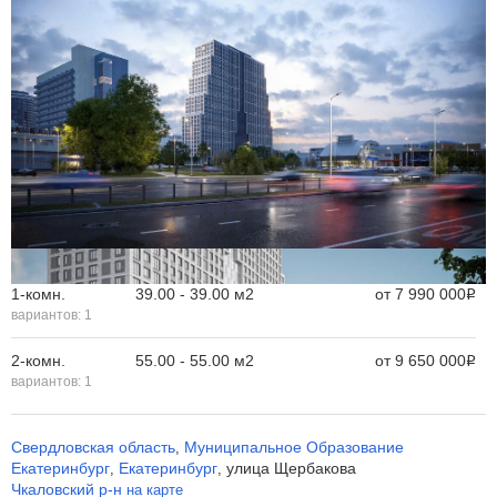
1-комн.
39.00 - 39.00 м
2
от
7 990 000
Р
вариантов:
1
2-комн.
55.00 - 55.00 м
2
от
9 650 000
Р
вариантов:
1
Свердловская область
Муниципальное Образование
,
Екатеринбург
Екатеринбург
улица Щербакова
,
,
Чкаловский р-н
на карте