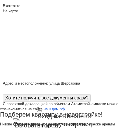
Вконтакте
На карте
Адрес и местоположение: улица Щербакова
Хотите получить все документы сразу?
С проектной декларацией по объектам Атомстройкомплекс можно
ознакомиться на сайте
наш.дом.рф
Подберем квартиру в новостройке!
Вход на Restate.ru
Оставить оценку о странице
Выбрать город
Низкие ставки по ипотеке с ежемесячным платежом ниже аренды
Email