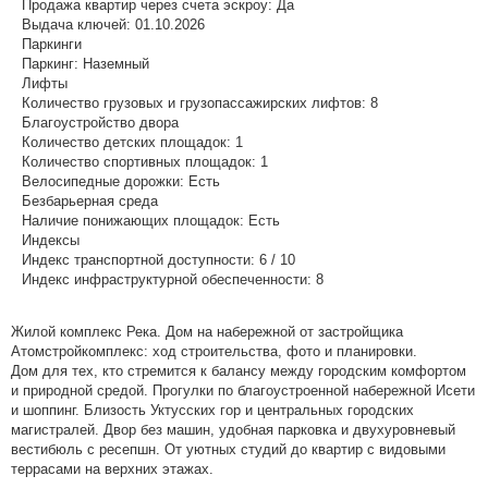
Продажа квартир через счета эскроу:
Да
Выдача ключей:
01.10.2026
Паркинги
Паркинг:
Наземный
Лифты
Количество грузовых и грузопассажирских лифтов:
8
Благоустройство двора
Количество детских площадок:
1
Количество спортивных площадок:
1
Велосипедные дорожки:
Есть
Безбарьерная среда
Наличие понижающих площадок:
Есть
Индексы
Индекс транспортной доступности:
6 / 10
Индекс инфраструктурной обеспеченности:
8
Жилой комплекс Река. Дом на набережной от застройщика
Атомстройкомплекс: ход строительства, фото и планировки.
Дом для тех, кто стремится к балансу между городским комфортом
и природной средой. Прогулки по благоустроенной набережной Исети
и шоппинг. Близость Уктусских гор и центральных городских
магистралей. Двор без машин, удобная парковка и двухуровневый
вестибюль с ресепшн. От уютных студий до квартир с видовыми
террасами на верхних этажах.