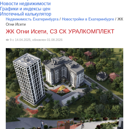
Новости недвижимости
Графики и индексы цен
Ипотечный калькулятор
Недвижимость Екатеринбурга
/
Новостройки в Екатеринбурге
/
ЖК
Огни Исети
ЖК Огни Исети, СЗ СК УРАЛКОМПЛЕКТ
9 с 14.04.2025, обновлен 01.08.2026