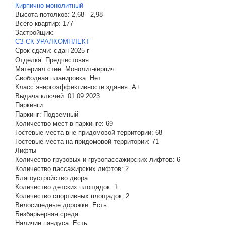
Кирпично-монолитный
Высота потолков:
2,68 - 2,98
Всего квартир:
177
Застройщик:
СЗ СК УРАЛКОМПЛЕКТ
Срок сдачи:
сдан 2025 г
Отделка:
Предчистовая
Материал стен:
Монолит-кирпич
Свободная планировка:
Нет
Класс энергоэффективности здания:
A+
Выдача ключей:
01.09.2023
Паркинги
Паркинг:
Подземный
Количество мест в паркинге:
69
Гостевые места вне придомовой территории:
68
Гостевые места на придомовой территории:
71
Лифты
Количество грузовых и грузопассажирских лифтов:
6
Количество пассажирских лифтов:
2
Благоустройство двора
Количество детских площадок:
1
Количество спортивных площадок:
2
Велосипедные дорожки:
Есть
Безбарьерная среда
Наличие пандуса:
Есть