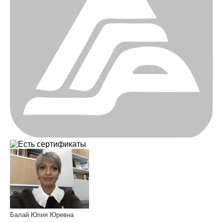
Балай Юлия Юревна