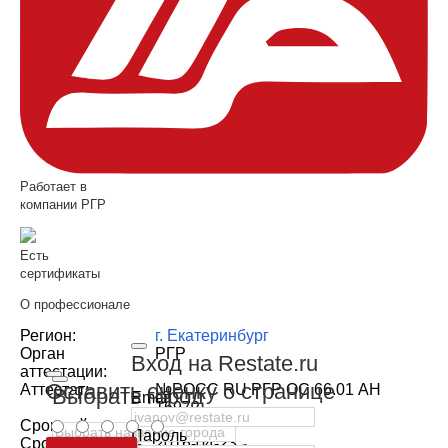
Работает в
компании РГР
Есть
сертификаты
О профессионале
Регион:
г. Екатеринбург
Орган
РГР
Вход на Restate.ru
аттестации:
Оставить оценку о странице
Аттестат:
№РОСС RU РГР ОС 66.01 АН
Выбрать город
Email
16972
Срок действия от:
2015-04-23
Пароль
Срок действия
2016-04-23