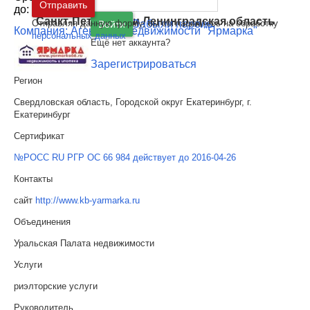
Москва
и
Московская область
Отправить
до:
Санкт-Петербург
и
Ленинградская область
Отправляя данную форму, вы соглашаетесь на обработку
Забыли пароль
Войти
Компания: Агентство недвижимости "Ярмарка"
персональных данных
Ещё нет аккаунта?
Зарегистрироваться
Регион
Свердловская область, Городской округ Екатеринбург, г.
Екатеринбург
Сертификат
№РОСС RU РГР ОС 66 984 действует до 2016-04-26
Контакты
сайт
http://www.kb-yarmarka.ru
Объединения
Уральская Палата недвижимости
Услуги
риэлторские услуги
Руководитель