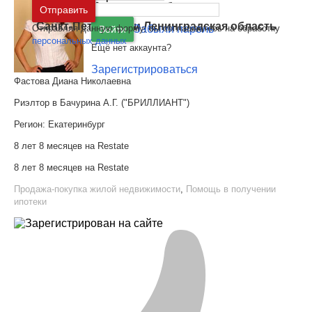
Москва
и
Московская область
Отправить
Санкт-Петербург
и
Ленинградская область
Отправляя данную форму, вы соглашаетесь на обработку
Забыли пароль
Войти
персональных данных
Ещё нет аккаунта?
Зарегистрироваться
Фастова Диана Николаевна
Риэлтор в Бачурина А.Г. ("БРИЛЛИАНТ")
Регион:
Екатеринбург
8 лет 8 месяцев на Restate
8 лет 8 месяцев на Restate
Продажа-покупка жилой недвижимости
,
Помощь в получении
ипотеки