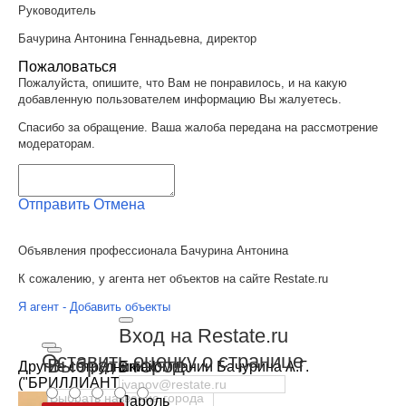
Руководитель
Бачурина Антонина Геннадьевна, директор
Пожаловаться
Пожалуйста, опишите, что Вам не понравилось, и на какую
добавленную пользователем информацию Вы жалуетесь.
Спасибо за обращение. Ваша жалоба передана на рассмотрение
модераторам.
Отправить
Отмена
Объявления профессионала Бачурина Антонина
К сожалению, у агента нет объектов на сайте Restate.ru
Я агент - Добавить объекты
Вход на Restate.ru
Оставить оценку о странице
Выбрать город
Email
Другие сотрудники компании Бачурина А.Г.
("БРИЛЛИАНТ")
Пароль