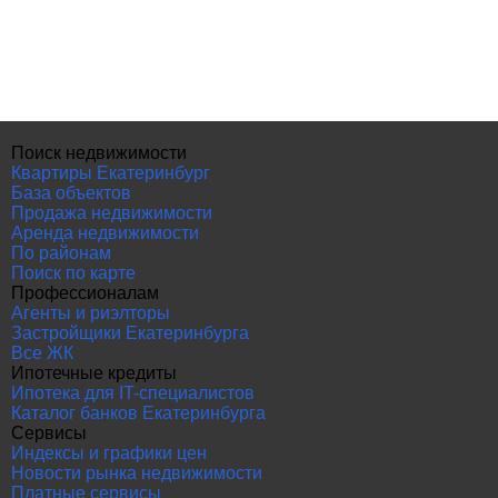
Поиск недвижимости
Квартиры Екатеринбург
База объектов
Продажа недвижимости
Аренда недвижимости
По районам
Поиск по карте
Профессионалам
Агенты и риэлторы
Застройщики Екатеринбурга
Все ЖК
Ипотечные кредиты
Ипотека для IT-специалистов
Каталог банков Екатеринбурга
Сервисы
Индексы и графики цен
Новости рынка недвижимости
Платные сервисы