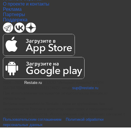
О проекте и контакты
Реклама
Партнеры
Поддержка
2004—2026
Restate.ru
® ООО "Интернет проекты" ОГРН
1147847086870 ИНН 7811574827, email
sup@restate.ru
При использовании материалов гиперссылка на Restate.ru
обязательна.
Витрина недвижимости Restate - одна из крупнейших баз
недвижимости России и агрегатор новостроек и предложений
застройщиков и агентств. Использование сайта означает согласие с
Пользовательским соглашением
и
Политикой обработки
персональных данных