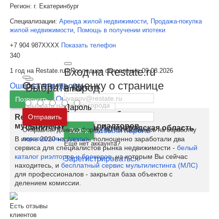
Регион:
г. Екатеринбург
Специализации:
Аренда жилой недвижимости
,
Продажа-покупка
жилой недвижимости
,
Помощь в получении ипотеки
+7 904 987XXXX
Показать телефон
340
Вход на Restate.ru
1 год на Restate.ru | Последнее обновление 09.08.2026
Оставить оценку о странице
Ошибка или удалить
Выбрать город
Email
Ошибка или удалить
Позвонить
Пароль
Москва
и
Московская область
Отправить
Restate.ru запускает закрытую базу
мультилистинга для риэлторов
Санкт-Петербург
и
Ленинградская область
Отправляя данную форму, вы соглашаетесь на обработку
Забыли пароль
Войти
персональных данных
В июне 2020 на Restate полноценно заработали два
Ещё нет аккаунта?
сервиса для специалистов рынка недвижимости -
белый
каталог риэлторов и брокеров
, на которым Вы сейчас
Зарегистрироваться
находитесь, и
бесплатный сервис мультилистинга (МЛС)
для профессионалов - закрытая база объектов с
делением комиссии.
Есть отзывы
клиентов