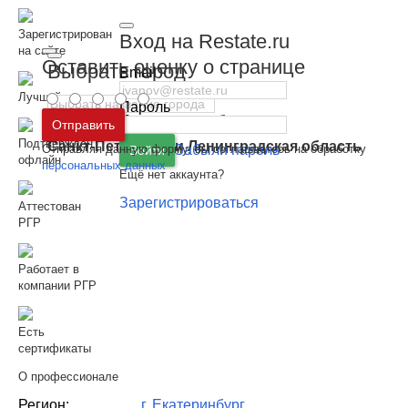
Зарегистрирован
Вход на Restate.ru
на сайте
Оставить оценку о странице
Выбрать город
Email
Лучший риэлтор
Пароль
Москва
и
Московская область
Отправить
Подтверждён
Санкт-Петербург
и
Ленинградская область
Отправляя данную форму, вы соглашаетесь на обработку
Забыли пароль
Войти
офлайн
персональных данных
Ещё нет аккаунта?
Зарегистрироваться
Аттестован
РГР
Работает в
компании РГР
Есть
сертификаты
О профессионале
Регион:
г. Екатеринбург