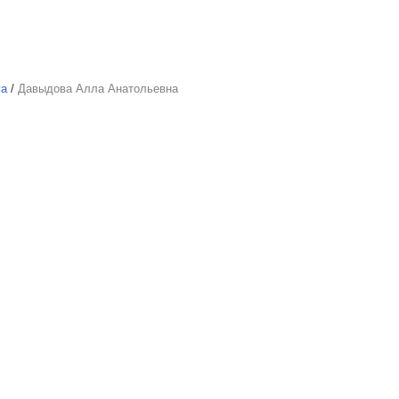
га
/
Давыдова Алла Анатольевна