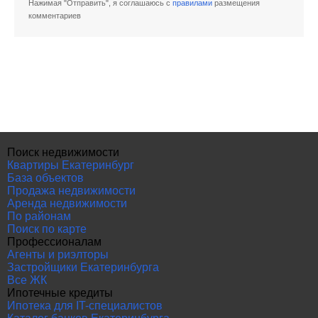
Нажимая "Отправить", я соглашаюсь с
правилами
размещения
комментариев
Поиск недвижимости
Квартиры Екатеринбург
База объектов
Продажа недвижимости
Аренда недвижимости
По районам
Поиск по карте
Профессионалам
Агенты и риэлторы
Застройщики Екатеринбурга
Все ЖК
Ипотечные кредиты
Ипотека для IT-специалистов