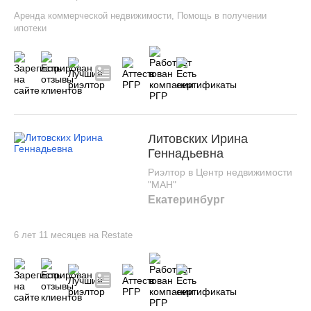
Аренда коммерческой недвижимости
,
Помощь в получении
ипотеки
Литовских Ирина
Геннадьевна
Риэлтор в Центр недвижимости
"МАН"
Екатеринбург
6 лет 11 месяцев на Restate