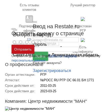
Есть отзывы
Лучший риэлтор
клиентов
Вход на Restate.ru
Подтверждён
Аттестован
офлайн
РГР
Оставить оценку о странице
Выбрать город
Email
Пароль
Работает в
Есть
Москва
и
Московская область
Отправить
компании РГР
сертификаты
Санкт-Петербург
и
Ленинградская область
Отправляя данную форму, вы соглашаетесь на обработку
Забыли пароль
Войти
персональных данных
Ещё нет аккаунта?
О профессионале
Зарегистрироваться
Орган аттестации:
РГР
Аттестат:
№РОСС RU РГР ОС 66.01 БН 1771
Срок действия от:
2011-03-25
Срок действия до:
2023-03-25
Компания: Центр недвижимости "МАН"