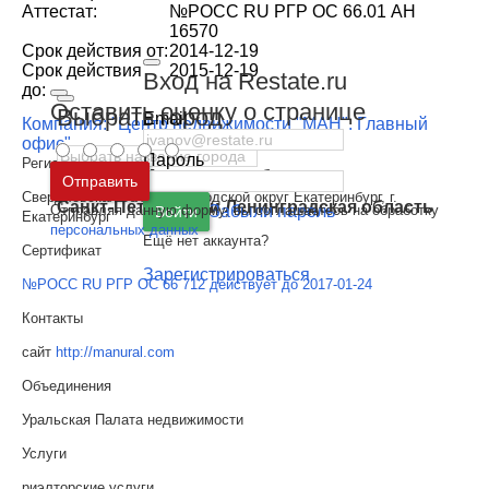
Аттестат:
№РОСС RU РГР ОС 66.01 АН
16570
Срок действия от:
2014-12-19
Срок действия
2015-12-19
Вход на Restate.ru
до:
Оставить оценку о странице
Выбрать город
Email
Компания: "Центр недвижимости "МАН". Главный
офис"
Пароль
Регион
Москва
и
Московская область
Отправить
Свердловская область, Городской округ Екатеринбург, г.
Санкт-Петербург
и
Ленинградская область
Отправляя данную форму, вы соглашаетесь на обработку
Забыли пароль
Войти
Екатеринбург
персональных данных
Ещё нет аккаунта?
Сертификат
Зарегистрироваться
№РОСС RU РГР ОС 66 712 действует до 2017-01-24
Контакты
сайт
http://manural.com
Объединения
Уральская Палата недвижимости
Услуги
риэлторские услуги