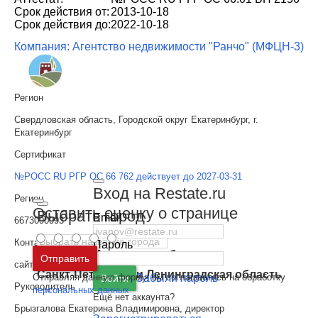
Срок действия от:
2013-10-18
Срок действия до:
2022-10-18
Компания: Агентство недвижимости "Ранчо" (МФЦН-3)
Регион
Свердловская область, Городской округ Екатеринбург, г.
Екатеринбург
Сертификат
№РОСС RU РГР ОС 66 762 действует до 2027-03-31
Вход на Restate.ru
Регион
Оставить оценку о странице
Выбрать город
Email
6673090993
Контакты
Пароль
Москва
и
Московская область
Отправить
сайт
http://www.rancho.ur.ru
Санкт-Петербург
и
Ленинградская область
Отправляя данную форму, вы соглашаетесь на обработку
Забыли пароль
Войти
Руководитель
персональных данных
Ещё нет аккаунта?
Брызгалова Екатерина Владимировна, директор