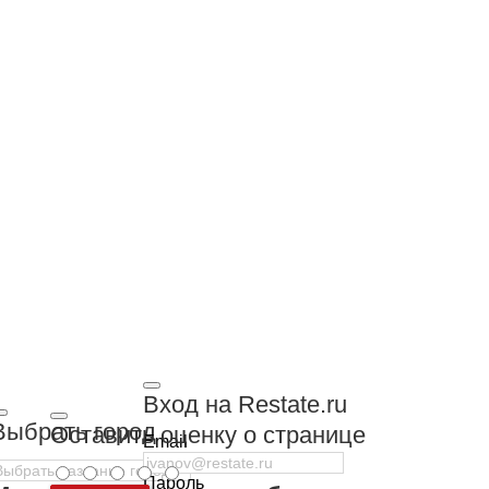
Вход на Restate.ru
Выбрать город
Оставить оценку о странице
Email
Пароль