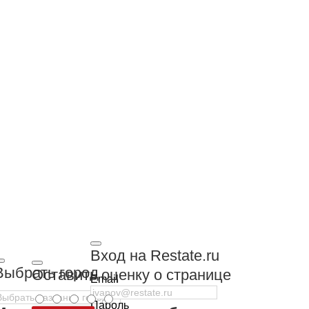
Вход на Restate.ru
Выбрать город
Оставить оценку о странице
Email
Пароль